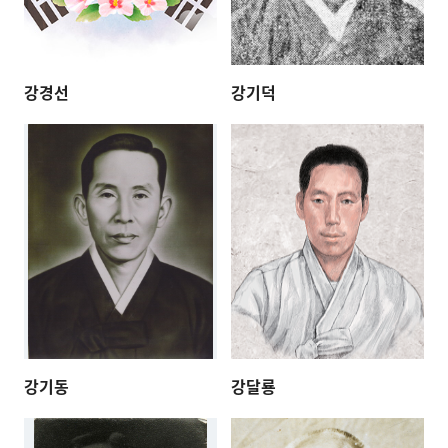
강경선
강기덕
강기동
강달룡