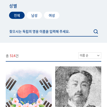
성별
전체
남성
여성
총
514
건