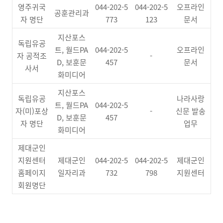
영주귀국
044-202-5
044-202-5
오프라인
공훈관리과
자 명단
773
123
문서
지산포스
독립유공
트, 월드PA
044-202-5
오프라인
자 공적조
-
D, 보훈문
457
문서
사서
화미디어
지산포스
독립유공
나라사랑
트, 월드PA
044-202-5
자(미)포상
-
신문 발송
D, 보훈문
457
자 명단
업무
화미디어
제대군인
지원센터
제대군인
044-202-5
044-202-5
제대군인
홈페이지
일자리과
732
798
지원센터
회원명단